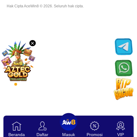
Hak Cipta AceWin8 © 2026. Seluruh hak cipta.
Unduh
VIP
×
Afiliasi
Beranda
Daftar
Masuk
Promosi
VIP