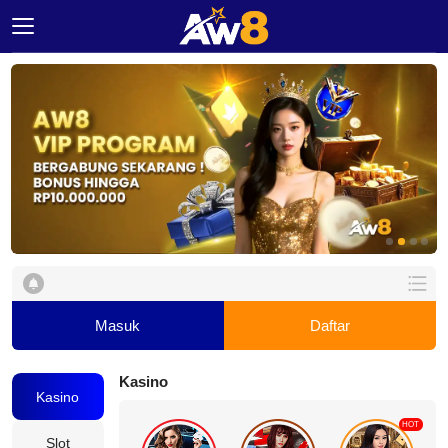
Beranda
Promosi
Duta
Hubungi
Papan
Peringkat
Masuk
Daftar
Bahasa
Kasino
Kasino
Desktop
HOT
Slot