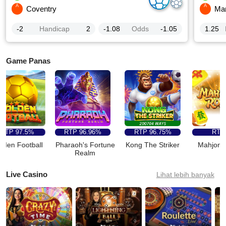
TV
A
A
Coventry
Man
-2
Handicap
2
-1.08
Odds
-1.05
1.25
Game Panas
TP
97.5%
RTP
96.96%
RTP
96.75%
RTP
-
en Football
Pharaoh's Fortune
Kong The Striker
Mahjong R
Realm
Live Casino
Lihat lebih banyak