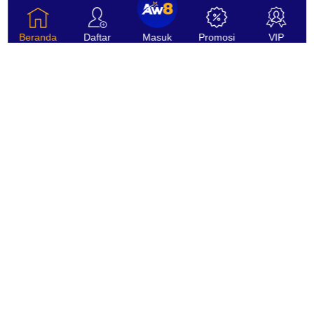
Beranda
Daftar
Masuk
Promosi
VIP
AceWin8 menawarkan berbagai macam produk dengan kualitas terbaik
kepada para pemain kami. Tim Dukungan Pelanggan kami tersedia untuk
membantu Anda 24 jam sehari. Semua informasi pribadi akan
diperlakukan dan disimpan dengan cara yang paling ketat dan paling
rahasia.
Hak Cipta AceWin8 © 2026. Seluruh hak cipta.
AW8INDO - Situs Slot Server Luar Negeri
Terpercaya di Indonesia
AW8INDO adalah situs judi slot server luar negeri yang
menghadirkan keseruan dan keuntungan besar. Situs kami
juga menghadirkan link alternatif yang memudahkan para
pemain menikmati seluruh game slot server Myanmar anti lag.
Selain itu, 1.800+ game slot server Eropa yang tersedia
memiliki Winrate yang tinggi, sehingga sangat mudah Maxwin
meskipun hanya satu kali spin. Untuk membuat para pemain
merasa aman dan nyaman, AW8INDO tentu sudah memiliki
lisensi resmi.
Jadi Anda tidak lagi perlu khawatir saat ingin melakukan
registrasi di situs judi online kami. Ini akan menjadi pengalaman
bermain slot server Kamboja paling seru dan menguntungkan
yang pernah ada!