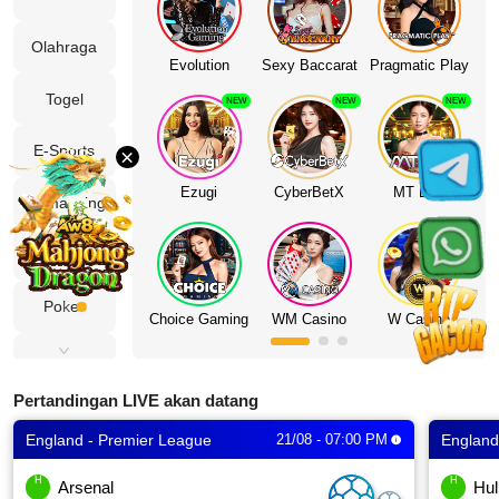
Unduh
Olahraga
Evolution
Sexy Baccarat
Pragmatic Play
Togel
VIP
NEW
NEW
NEW
E-Sports
×
Afiliasi
Ezugi
CyberBetX
MT Live
Memancing
Lotre
Poker
Choice Gaming
WM Casino
W Casino
Permainan 3D
Pertandingan LIVE akan datang
Sabung Ayam
England - Premier League
21/08 - 07:00 PM
England
Permainan
Cepat
H
H
Arsenal
Hul