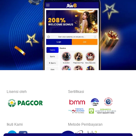
Lisensi oleh
Sertifikasi
Ikuti Kami
Metode Pembayaran