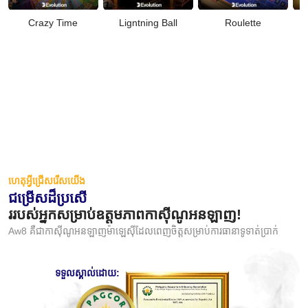
Crazy Time
Ligntning Ball
Roulette
ហេតុអ្វីជ្រើសរើសយើង
ជម្រើសដ៏ប្រសើ
ររបស់អ្នកសម្រាប់ឧត្តមភាពកាស៊ីណូអនឡាញ!
Aw8 គឺជាកាស៊ីណូអនឡាញម៉ាឡេស៊ីដែលពេញចិត្តសម្រាប់ការធានាទូទាត់ប្រាក់
ទទួលស្គាល់ដោយ: