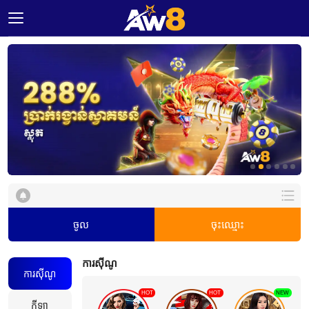
ទំព័រ
ដើម
ប្រម៉ូសិន
ឯកអគ្គ
រាជទូត
ទំនាក់
ទំនង
យើង
ខ្ញុំ
ចូល
ចុះឈ្មោះ
ភាសា
ការស៊ីណូ
ការស៊ីណូ
ទម្រង់
កុំ
HOT
HOT
NEW
កីឡា
ព្យូទ័រ