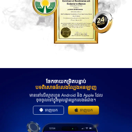
ចែកចាយកម្រិតបន្ទាប់
បទពិសោធន៍លេងល្បែងអនឡាញ
មាននៅលើស្មាតហ្វូន Android និង Apple ដែល
ចុចចូលទៅក្នុងមូលដ្ឋានអ្នកលេងធំជាង។
ទាញយក
ទាញយក