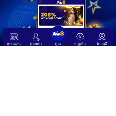
បេសកកម្ម
ចុះឈ្មោះ
ចូល
ប្រម៉ូសិន
វីអាយភី
ចេញអាជ្ញាប័ណ្ណដោយ
វិញ្ញាបនប័ត្រ
មកតាមពូកយើង
វិធីសាស្រ្តទូទាត់