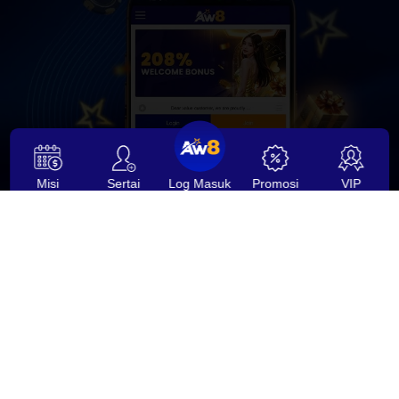
Misi
Sertai
Log Masuk
Promosi
VIP
Lesen oleh
Pengsijilan
Ikuti Kami
Cara Pembayaran