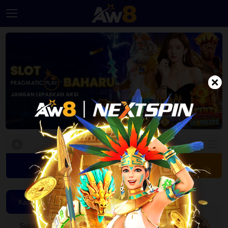
Halaman
Utama
Promosi
Duta
Hubungi
Kami
Papan
Log Masuk
Sertai
Pendahulu
Bahasa
Kasino
Kasino
HOT
HOT
Desktop
Sukan