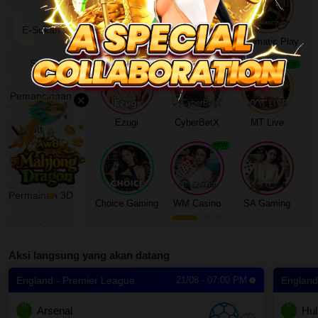
Muat
E-Sukan
Turun
Evolution
Sexy Baccarat
Pragmatic Play
Slots
NEW
NEW
VIP
Pemancingan
×
Afiliasi
Ezugi
CyberBetX
MT Live
Lottery
NEW
Poker
Permainan 3D
Choice Gaming
WM Casino
SA Gaming
Sabung Ayam
Aksi langsung yang akan datang
Permainan
Pantas
England - Premier League
21/08 - 07:00 PM
England
TV
H
H
Arsenal
Hul