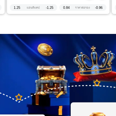
1.25
-1.25
0.84
-0.96
แฮนดิแคป
ราคาต่อรอง