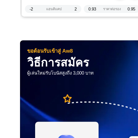
-2
2
0.93
0.95
แฮนดิแคป
ราคาต่อรอง
ขอต้อนรับเข้าสู่ Aw8
วิธีการสมัคร
ผู้เล่นใหม่รับโบนัสสูงถึง 3,000 บาท