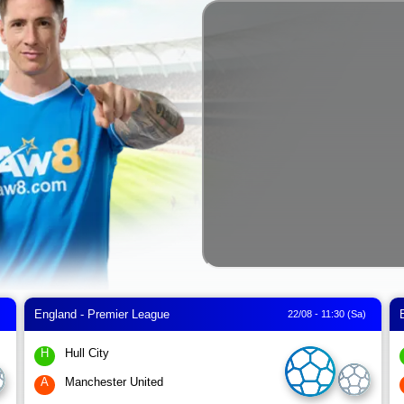
England - Premier League
)
22/08 - 11:30 (Sa)
H
Hull City
A
Manchester United