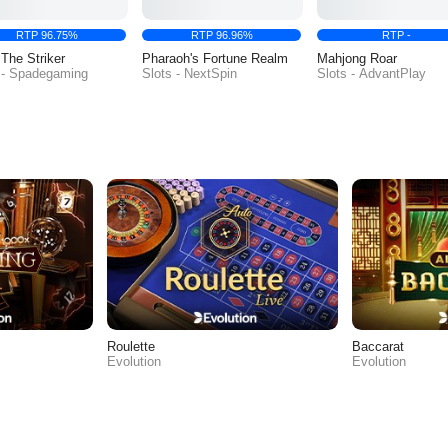
RTP
96.75%
RTP
96.96%
RTP
-
The Striker
Pharaoh's Fortune Realm
Mahjong Roar
-
Spadegaming
Slots
-
NextSpin
Slots
-
AdvantPlay
Roulette
Baccarat
Evolution
Evolution