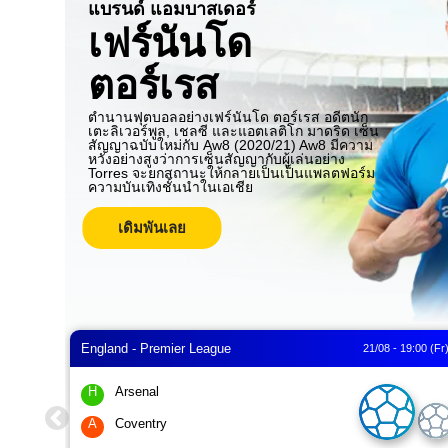
แบรนด์ แอมบาสเดอร์
เฟร์นันโด
ตอร์เรส
ตำนานฟุตบอลอย่างเฟร์นันโด ตอร์เรส อดีตนัก
เตะลิเวอร์พูล, เชลซี และแอตเลติโก มาดริด เซ็น
สัญญาฉบับใหม่กับ Aw8 (2020/21) Aw8 มีความ
หวังอย่างสูงว่าการเซ็นสัญญากับผู้เล่นอย่าง
Torres จะยกสถานะให้กลายเป็นเป็นแพลตฟอร์ม
ความบันเทิงชั้นนำในเอเชีย
เดิมพันเลย
England - Premier League
21/08 - 19:00 (Fr
H
Arsenal
A
Coventry