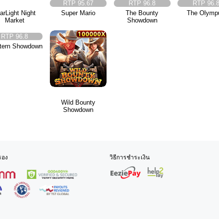
RTP
95.67
RTP
96.8
RTP
96.
arLight Night
Super Mario
The Bounty
The Olymp
Market
Showdown
RTP
96.8
tern Showdown
Wild Bounty
Showdown
รอง
วิธีการชำระเงิน