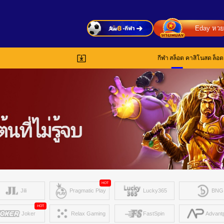
Eday หว
กีฬา
สล็อต
คาสิโนสด
ล็อต
HOT
Jili
Pragmatic Play
Lucky365
BNG
HOT
Joker
Relax Gaming
FastSpin
Advant