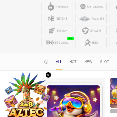
Habanero
Microgaming
NETENT
Pussy888
Evoplay
Skywind
NEW
BTGaming
IBEX
ALL
HOT
NEW
SLOT
×