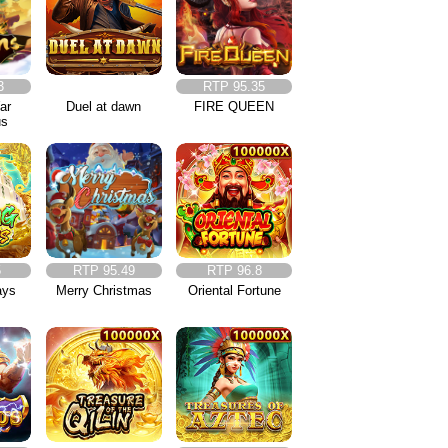
3
RTP
95.35
ar
Duel at dawn
FIRE QUEEN
us
5
RTP
95.49
RTP
96.8
ays
Merry Christmas
Oriental Fortune