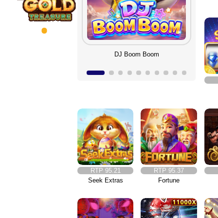
DJ Boom Boom
RTP
95.21
RTP
95.37
Seek Extras
Fortune