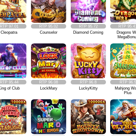
RTP
97.01
RTP
95.02
RTP
95.72
RTP
95.4
Cleopatra
Counselor
Diamond Coming
Dragons W
MegaBon
RTP
95.44
RTP
96.08
RTP
96.8
RTP
96.
King of Club
LockMary
LuckyKitty
Mahjong W
Plus