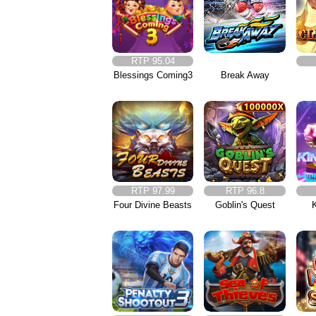
RTP
95.04
Blessings Coming3
Break Away
RTP
97.99
RTP
96.8
Four Divine Beasts
Goblin's Quest