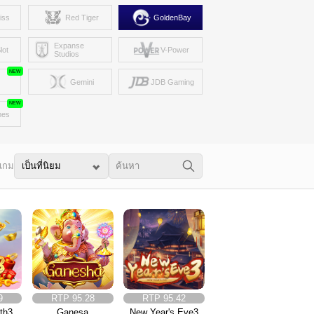
iss
Red Tiger
GoldenBay
Expanse
lot
V-Power
Studios
NEW
Gemini
JDB Gaming
NEW
mes
 เกม
9
RTP
95.28
RTP
95.42
th3
Ganesa
New Year's Eve3