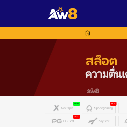
NEW
HOT
HOT
Nextspin
Spadegaming
HOT
PG Soft
PlayStar