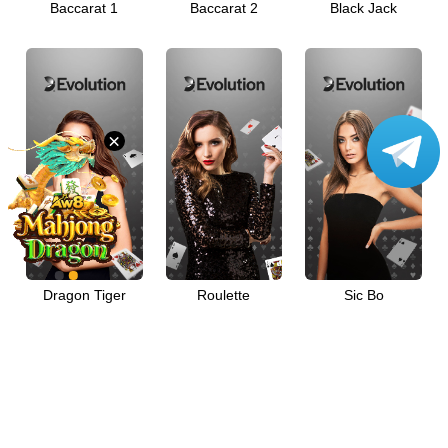
语
Baccarat 1
Baccarat 2
Black Jack
言
PC
版
下
载
×
VIP
代
理
Dragon Tiger
Roulette
Sic Bo