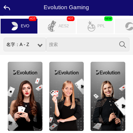
Evolution Gaming
HOT
HOT
NEW
主
EVO
AES2
PPL
页
面
优
惠
活
动
品
牌
大
使
联
系
我
们