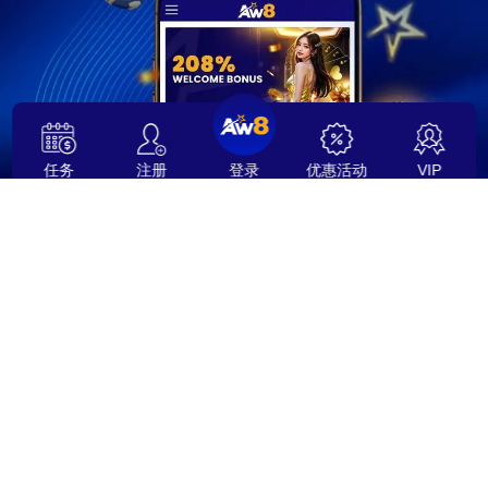
任务
注册
登录
优惠活动
VIP
许可证
证书
关注我们
转账方式