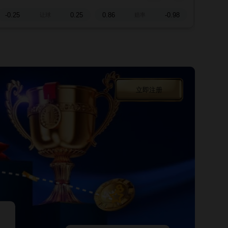
-0.25
0.25
0.86
-0.98
-0.25
让球
赔率
立即注册