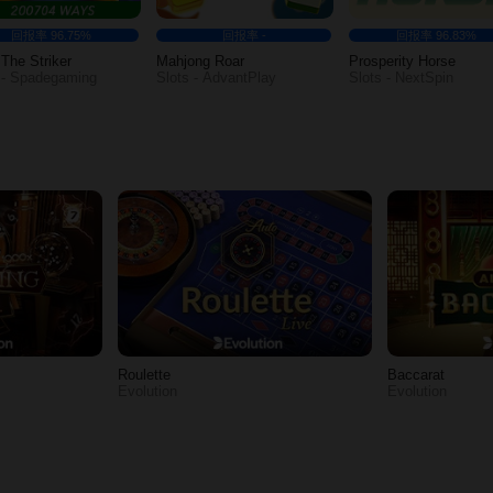
回报率
96.75%
回报率
-
回报率
96.83%
The Striker
Mahjong Roar
Prosperity Horse
-
Spadegaming
Slots
-
AdvantPlay
Slots
-
NextSpin
Roulette
Baccarat
Evolution
Evolution