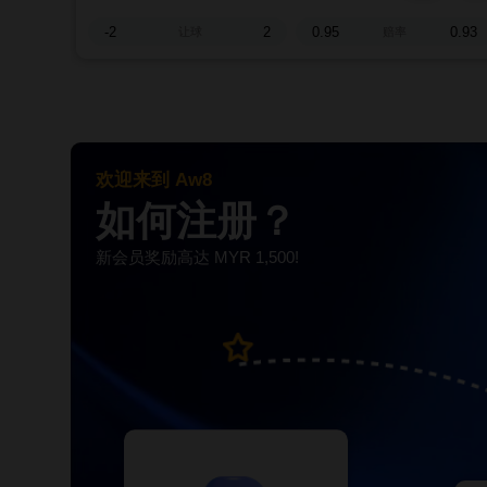
-2
2
0.95
0.93
让球
赔率
欢迎来到 Aw8
如何注册？
新会员奖励高达 MYR 1,500!