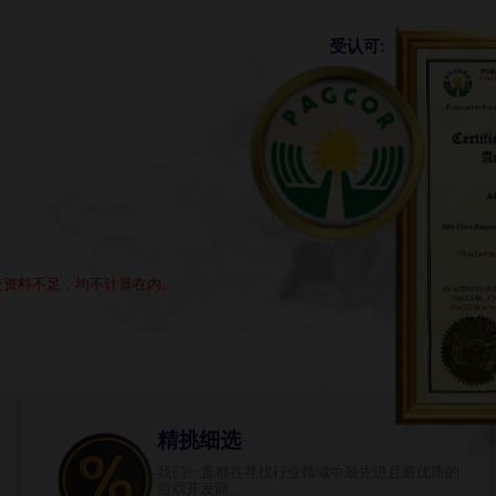
受认可:
交资料不足，均不计算在内。
精挑细选
我们一直都在寻找行业领域中最先进且最优质的
游戏开发商。