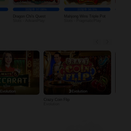
回报率
97.08%
回报率
96.5%
Dragon Chi's Quest
Mahjong Wins Triple Pot
Bounty H
Slots
-
AdvantPlay
Slots
-
PragmaticPlay
Slots
-
N
Crazy Coin Flip
Funky T
Evolution
Evolutio