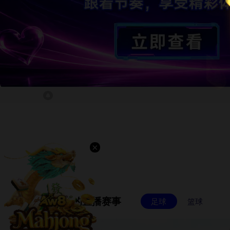
最新优惠
×
即将举行的直播赛事
足球
篮球