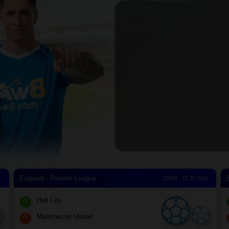
England - Premier League
)
22/08 - 11:30 (Sa)
H
Hull City
A
Manchester United