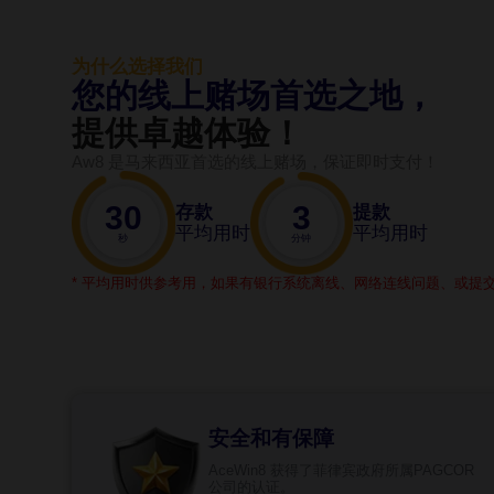
为什么选择我们
您的线上赌场首选之地，
提供卓越体验！
Aw8 是马来西亚首选的线上赌场，保证即时支付！
30
3
存款
提款
平均用时
平均用时
秒
分钟
* 平均用时供参考用，如果有银行系统离线、网络连线问题、或提
安全和有保障
AceWin8 获得了菲律宾政府所属PAGCOR
公司的认证。